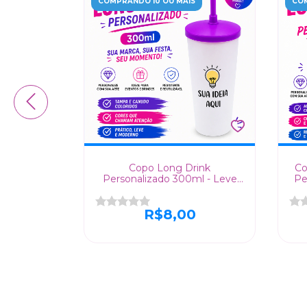
COMPRANDO 10 OU MAIS
COM
Jateado
Copo Long Drink
Co
zado -
Personalizado 300ml - Leve
Pe
eu Evento!
Seu Evento para o Próximo
Nível!
0
R$8,00