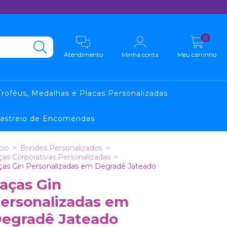
0
Atendimento
Minha conta
Meu carrinho
Troféus, Medalhas e Placas Personalizadas
astreio de Encomendas
cio
>
Brindes Personalizados
>
ças Corporativas Personalizadas
>
ças Gin Personalizadas em Degradê Jateado
aças Gin
ersonalizadas em
egradê Jateado