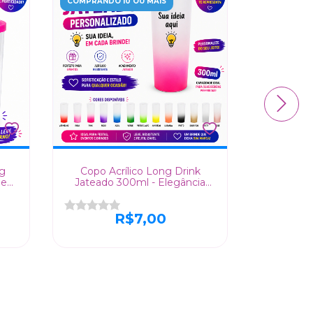
COMPRANDO 10 OU MAIS
COMPRANDO
g
Copo Acrílico Long Drink
Copo L
 e
Jateado 300ml - Elegância
300ml
Personalizada para Seu
Sofistica
Evento!
R$7,00