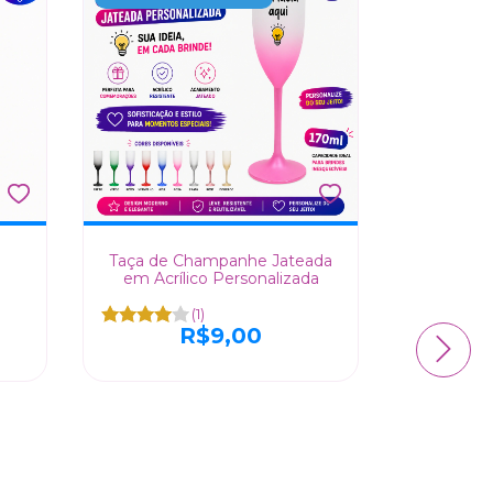
Taça de Champanhe Jateada
Taça de
em Acrílico Personalizada
Acríl
(1)
R$9,00