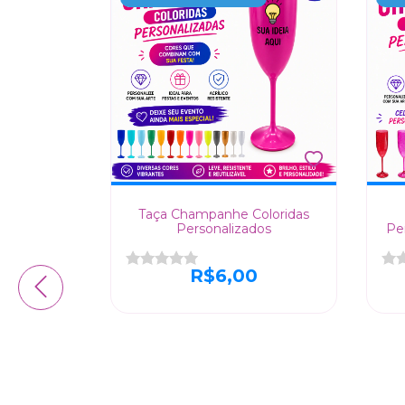
onalizada
Taça Champanhe Coloridas
Personalizados
Pe
0
R$6,00
6