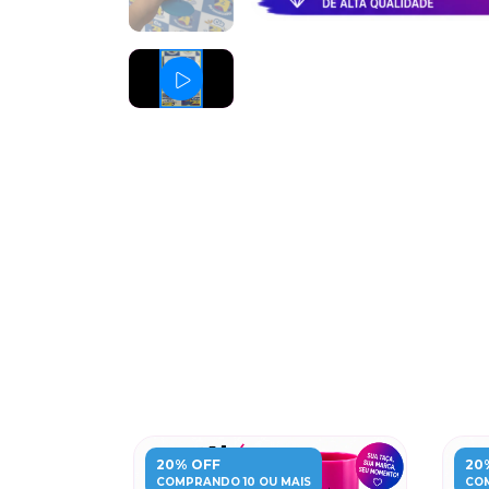
20% OFF
20
S
COMPRANDO 10 OU MAIS
COM