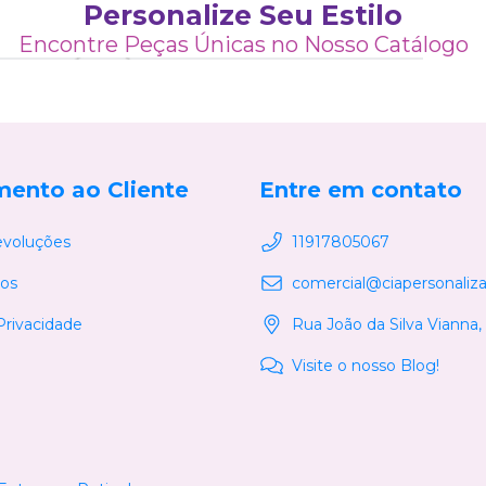
Personalize Seu Estilo
6
6
2
3
4
3
2
Encontre Peças Únicas no Nosso Catálogo
1
5
4
2
6
6
3
5
5
4
2
2
6
6
mento ao Cliente
Entre em contato
evoluções
11917805067
os
comercial@ciapersonaliz
 Privacidade
Rua João da Silva Vianna,
Visite o nosso Blog!