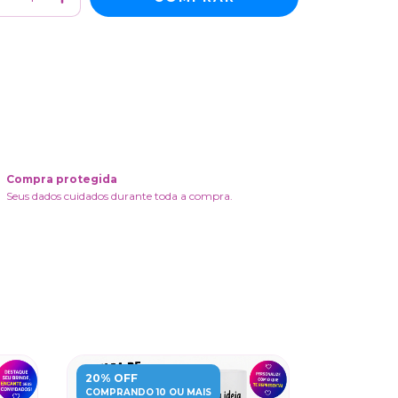
Meios de envio
ALTERAR CEP
regas para o CEP:
CALCULAR
ça login
e use seus dados de entrega
o sei meu CEP
Compra protegida
Seus dados cuidados durante toda a compra.
20% OFF
20% OFF
COMPRANDO 10 OU MAIS
COMPRANDO