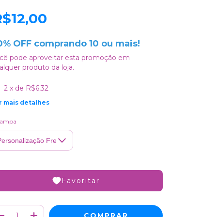
R$12,00
0% OFF comprando 10 ou mais!
cê pode aproveitar esta promoção em
alquer produto da loja.
2
x de
R$6,32
r mais detalhes
tampa
Favoritar