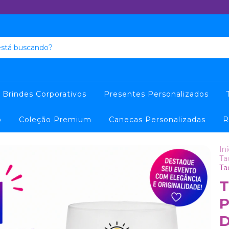
Brindes Corporativos
Presentes Personalizados
o
Coleção Premium
Canecas Personalizadas
R
Iní
Ta
Ta
T
P
D