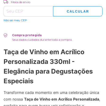
ALTERAR CEP
Entregas para o CEP:
Meios de envio
CALCULAR
Não sei meu CEP
Compra protegida
Seus dados cuidados durante toda a compra.
Taça de Vinho em Acrílico
Personalizada 330ml -
Elegância para Degustações
Especiais
Transforme cada momento em uma celebração única
com nossa
Taça de Vinho em Acrílico Personalizada
,
perfeita para quem busca unir sofisticação e