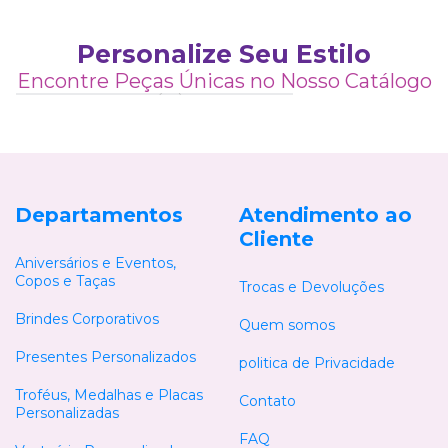
Personalize Seu Estilo
6
Encontre Peças Únicas no Nosso Catálogo
6
6
6
2
2
3
4
4
3
2
2
1
5
5
4
2
5
6
6
2
3
5
6
5
4
6
2
2
6
6
6
Departamentos
Atendimento ao
Cliente
Aniversários e Eventos,
Copos e Taças
Trocas e Devoluções
Brindes Corporativos
Quem somos
Presentes Personalizados
politica de Privacidade
Troféus, Medalhas e Placas
Contato
Personalizadas
FAQ