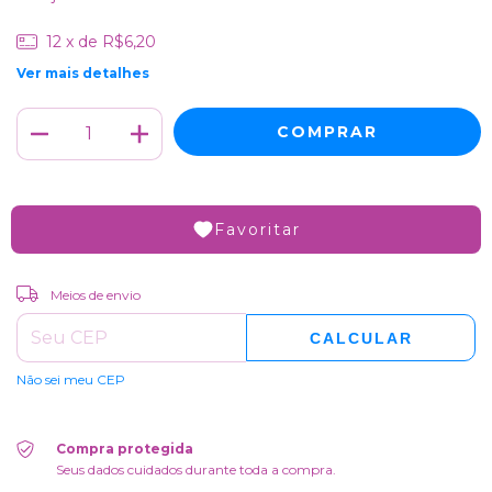
12
x de
R$6,20
Ver mais detalhes
Favoritar
ALTERAR CEP
Entregas para o CEP:
Meios de envio
CALCULAR
Não sei meu CEP
Compra protegida
Seus dados cuidados durante toda a compra.