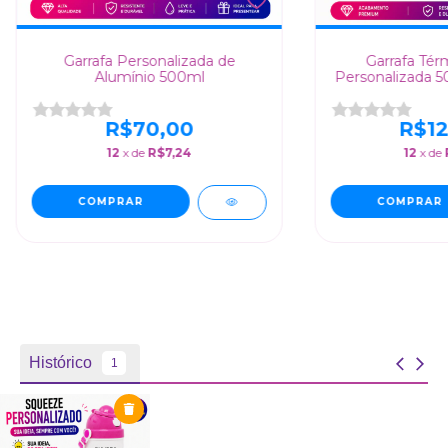
Garrafa Personalizada de
Garrafa Tér
Alumínio 500ml
Personalizada 50
e Es
R$70,00
R$12
12
x de
R$7,24
12
x de
COMPRAR
COMPRAR