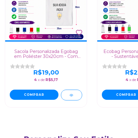
Sacola Personalizada Egobag
Ecobag Persona
em Poliéster 30x20cm - Com
- Sustentáve
Alça branca
R$19,00
R$2
4
x de
R$5,17
4
x de
COMPRAR
COMPRAR