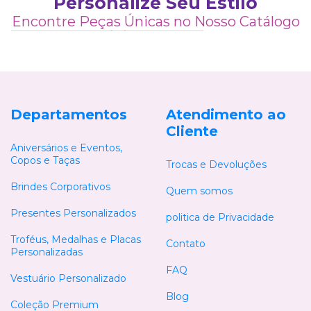
Personalize Seu Estilo
6
Encontre Peças Únicas no Nosso Catálogo
6
6
6
2
2
3
4
4
3
2
2
1
5
5
4
2
5
6
6
2
3
5
6
5
4
6
2
2
6
6
6
Departamentos
Atendimento ao
Cliente
Aniversários e Eventos,
Copos e Taças
Trocas e Devoluções
Brindes Corporativos
Quem somos
Presentes Personalizados
politica de Privacidade
Troféus, Medalhas e Placas
Contato
Personalizadas
FAQ
Vestuário Personalizado
Blog
Coleção Premium