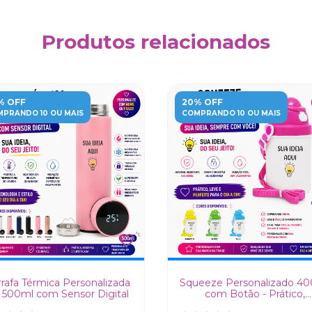
Produtos relacionados
% OFF
20% OFF
PRANDO 10 OU MAIS
COMPRANDO 10 OU MAIS
rafa Térmica Personalizada
Squeeze Personalizado 4
 500ml com Sensor Digital
com Botão - Prático,
Resistente e Seguro