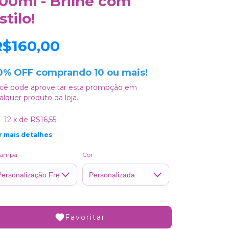
00ml - Brilhe com
stilo!
R$160,00
0% OFF comprando 10 ou mais!
cê pode aproveitar esta promoção em
alquer produto da loja.
12
x de
R$16,55
r mais detalhes
tampa
Cor
Favoritar