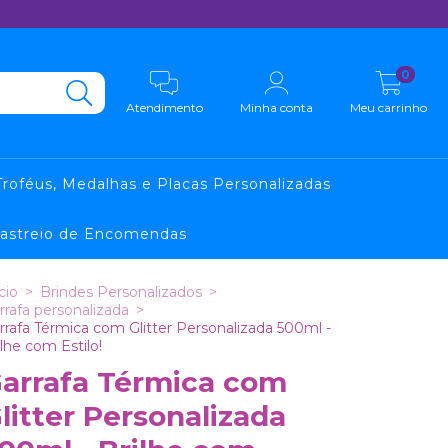
0
Atendimento
Minha conta
Meu carrinho
Troféus, Medalhas e Placas Personalizadas
astreio de Encomendas
cio
>
Brindes Personalizados
>
rrafa personalizada
>
rrafa Térmica com Glitter Personalizada 500ml -
ilhe com Estilo!
arrafa Térmica com
litter Personalizada