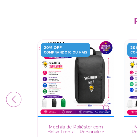
20% OFF
20
COMPRANDO 10 OU MAIS
COM
e Nylon
Mochila de Poliéster com
M
m Bolso
Bolso Frontal - Personalize
Po
com sua Arte ou Ideia