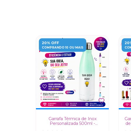
20% OFF
20
COMPRANDO 10 OU MAIS
COM
 Acrílico
Garrafa Térmica de Inox
Gar
450ml
Personalizada 500ml -
de
Eficiência e Estilo