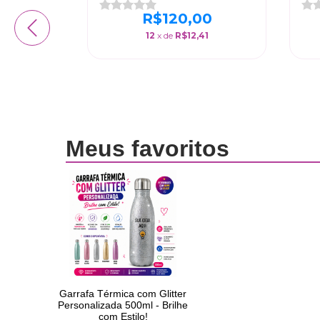
0
R$120,00
5
12
x de
R$12,41