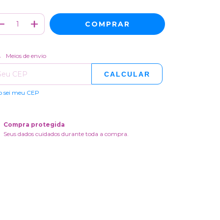
ALTERAR CEP
regas para o CEP:
Meios de envio
CALCULAR
o sei meu CEP
Compra protegida
Seus dados cuidados durante toda a compra.