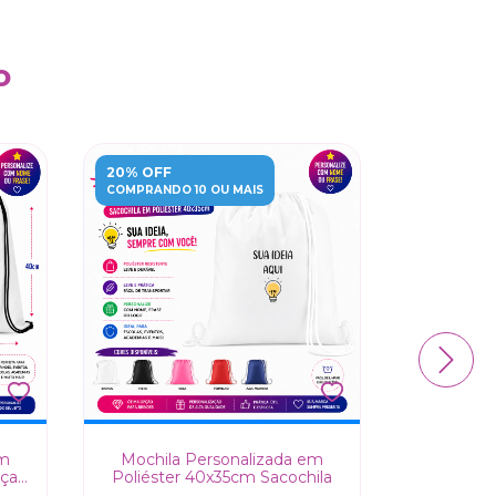
o
20% OFF
20% OFF
COMPRANDO 10 OU MAIS
COMPRANDO
em
Mochila Personalizada em
Mochila 
ças
Poliéster 40x35cm Sacochila
35x40
V