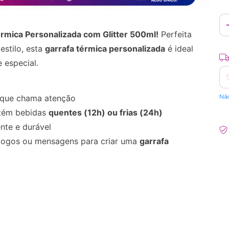
érmica Personalizada com Glitter 500ml!
Perfeita
estilo, esta
garrafa térmica personalizada
é ideal
Ent
 especial.
Nã
e que chama atenção
tém bebidas
quentes (12h) ou frias (24h)
nte e durável
logos ou mensagens para criar uma
garrafa