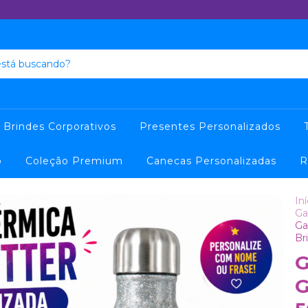
Brindes Corporativos
Presentes Personalizados
o
Coleção Premium
Canecas Personalizadas
R
Iní
Ga
Ga
Br
G
G