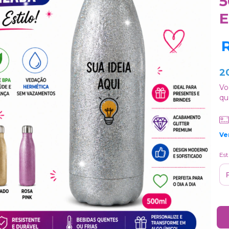
5
E
2
Vo
qu
Ve
Es