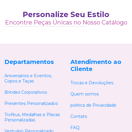
Personalize Seu Estilo
6
Encontre Peças Únicas no Nosso Catálogo
6
6
6
2
2
3
4
4
3
2
2
1
5
5
4
2
5
6
6
2
3
5
6
5
4
6
2
2
6
6
6
Departamentos
Atendimento ao
Cliente
Aniversários e Eventos,
Copos e Taças
Trocas e Devoluções
Brindes Corporativos
Quem somos
Presentes Personalizados
politica de Privacidade
Troféus, Medalhas e Placas
Contato
Personalizadas
FAQ
Vestuário Personalizado