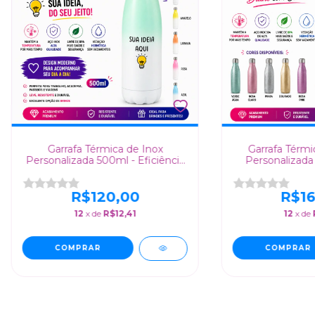
Garrafa Térmica de Inox
Garrafa Térmi
Personalizada 500ml - Eficiência
Personalizada 
e Estilo
com E
R$120,00
R$16
12
x de
R$12,41
12
x de
COMPRAR
COMPRAR