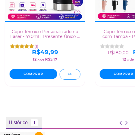
Copo Térmico Personalizado no
Copo Térmico 
Laser - 470ml | Presente Único e
com Tampa - Pe
Funcional
La
(1)
R$49,99
R$180,00
12
x de
R$5,17
12
x de
COMPRAR
COMPRAR