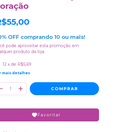
oração
R$55,00
0% OFF comprando 10 ou mais!
cê pode aproveitar esta promoção em
alquer produto da loja.
12
x de
R$5,69
r mais detalhes
Favoritar
ALTERAR CEP
regas para o CEP: