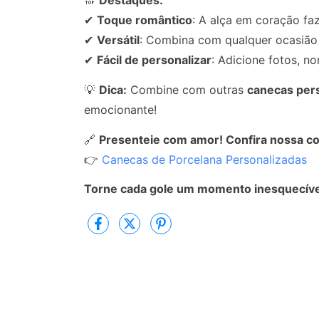
🔝
Destaques:
✔
Toque romântico
: A alça em coração faz
✔
Versátil
: Combina com qualquer ocasião 
✔
Fácil de personalizar
: Adicione fotos, n
💡
Dica:
Combine com outras
canecas per
emocionante!
🔗
Presenteie com amor! Confira nossa co
👉
Canecas de Porcelana Personalizadas
Torne cada gole um momento inesquecíve