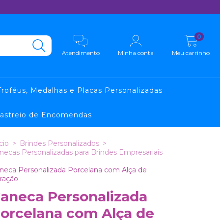
0
Atendimento
Minha conta
Meu carrinho
Troféus, Medalhas e Placas Personalizadas
astreio de Encomendas
cio
>
Brindes Personalizados
>
necas Personalizadas para Brindes Empresariais
neca Personalizada Porcelana com Alça de
ração
aneca Personalizada
orcelana com Alça de