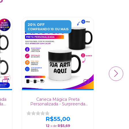
20% OFF
20% OFF
COMPRANDO 10 OU MAIS
COMPRANDO
ada
Caneca Mágica Preta
Canec
da
Personalizada - Surpreenda
Present
s
com Mensagens Secretas que
Aparecem com Calor
R$55,00
12
x de
R$5,69