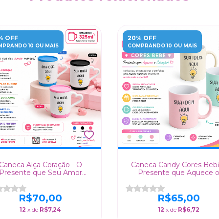
% OFF
20% OFF
PRANDO 10 OU MAIS
COMPRANDO 10 OU MAIS
Caneca Alça Coração - O
Caneca Candy Cores Bebê
Presente que Seu Amor
Presente que Aquece 
Merece!
Coração!
R$70,00
R$65,00
12
x de
R$7,24
12
x de
R$6,72