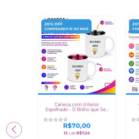
20% OFF
20
COMPRANDO 10 OU MAIS
COM
Belly
Caneca com Interior
olher - Kit
Espelhado - O Brilho que Seu
fé e Chá
Café Merece!
0
R$70,00
6
12
x de
R$7,24