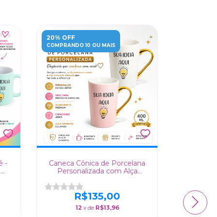
20% OFF
20% OFF
COMPRANDO 10 OU MAIS
COMPRANDO
 -
Caneca Cônica de Porcelana
Caneca 
o
Personalizada com Alça
com Alç
Cromada Dourada - 400ml
R$135,00
12
x de
R$13,96