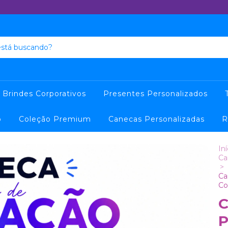
Brindes Corporativos
Presentes Personalizados
o
Coleção Premium
Canecas Personalizadas
R
Iní
Ca
>
Ca
Co
C
P