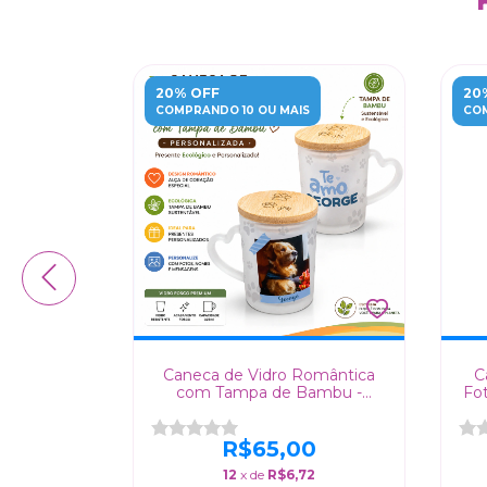
20% OFF
20
S
COMPRANDO 10 OU MAIS
COM
- O Brilho
Caneca de Vidro Romântica
C
 Mesa de
com Tampa de Bambu -
Fo
Presente Ecológico e
Personalizado!
0
R$65,00
9
12
x de
R$6,72