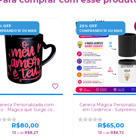
% OFF
20% OFF
PRANDO 10 OU MAIS
COMPRANDO 10 OU MAIS
aneca Personalizada com
Caneca Mágica Personaliz
to - Mágica que Surge com
em Cerâmica - Surpreen
Bebida Quente!
com Fotos e Mensagen
Escondidas
R$80,00
R$65,00
12
x de
R$8,27
12
x de
R$6,72