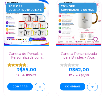
20% OFF
20% OFF
COMPRANDO 10 OU MAIS
COMPRANDO 10 OU MAIS
Caneca de Porcelana
Caneca Personalizada
Personalizada com
para Brindes – Alça
Interior e Alça Colorido
Metalizada e 325ml de
Capacidade
(1)
R$55,00
R$52,00
12
x de
R$5,69
12
x de
R$5,38