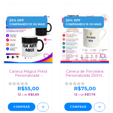
20% OFF
20% OFF
COMPRANDO 10 OU MAIS
COMPRANDO 10 OU MAIS
Caneca Mágica Preta
Caneca de Porcelana
Personalizada -
Personalizada 250ml -
Surpreenda com
Presente Criativo para
Mensagens Secretas
Empresas
que Aparecem com
R$55,00
R$75,00
Calor
12
x de
R$5,69
12
x de
R$7,76