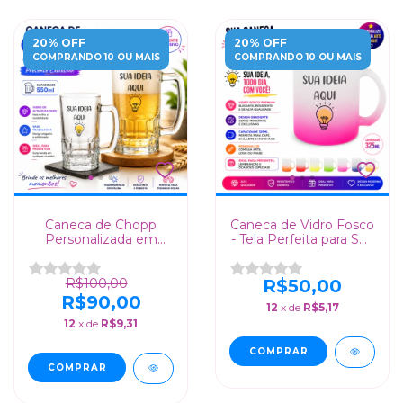
20% OFF
20% OFF
COMPRANDO 10 OU MAIS
COMPRANDO 10 OU MAIS
Caneca de Chopp
Caneca de Vidro Fosco
Personalizada em
- Tela Perfeita para Sua
Vidro com Base
Criatividade!
Trabalhada - 550ml |
Presente Exclusivo
R$100,00
R$50,00
R$90,00
12
x de
R$5,17
12
x de
R$9,31