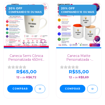
20% OFF
20% OFF
COMPRANDO 10 OU MAIS
COMPRANDO 10 OU MAIS
Caneca Semi Cônica
Caneca Matte
Personalizada 450ml -
Personalizada -
Presente Criativo para
Interior Colorido +
Empresas
Presente Único para
Todas as Ocasiões!
R$65,00
R$55,00
12
x de
R$6,72
12
x de
R$5,69