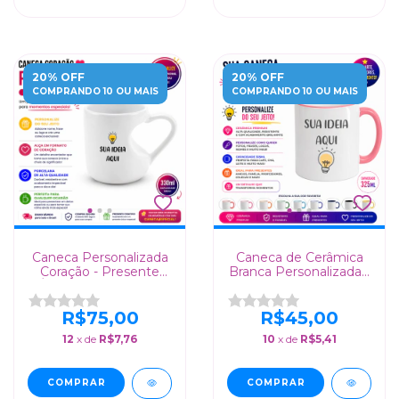
20% OFF
20% OFF
COMPRANDO 10 OU MAIS
COMPRANDO 10 OU MAIS
Caneca Personalizada
Caneca de Cerâmica
Coração - Presente
Branca Personalizada -
Único em Porcelana
Presente Elegante
para Amiga, Namorado
e Professores
R$75,00
R$45,00
12
x de
R$7,76
10
x de
R$5,41