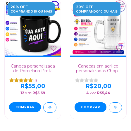
20% OFF
20% OFF
COMPRANDO 10 OU MAIS
COMPRANDO 10 OU MAIS
Caneca personalizada
Canecas em acrilico
de Porcelana Preta
personalizadas Chopp
325ml
500ml - Alta Qualidade
(1)
R$55,00
R$20,00
12
x de
R$5,69
4
x de
R$5,44
COMPRAR