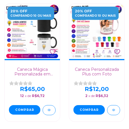
20% OFF
20% OFF
COMPRANDO 10 OU MAIS
COMPRANDO 10 OU MAIS
Caneca Mágica
Caneca Personalizada
Personalizada em
Plus com Foto
Cerâmica - Surpreenda
com Fotos e
Mensagens
R$65,00
R$12,00
Escondidas
12
x de
R$6,72
2
x de
R$6,32
COMPRAR