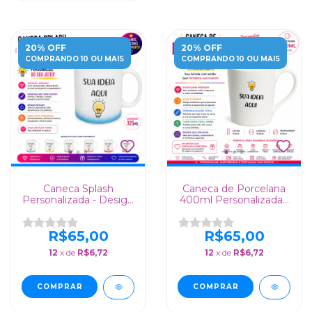
20% OFF
20% OFF
COMPRANDO 10 OU MAIS
COMPRANDO 10 OU MAIS
Caneca Splash
Caneca de Porcelana
Personalizada - Design
400ml Personalizada -
Moderno com
Presente Criativo para
Degradê Colorido para
Empresas
Presentes Especiais
R$65,00
R$65,00
12
x de
R$6,72
12
x de
R$6,72