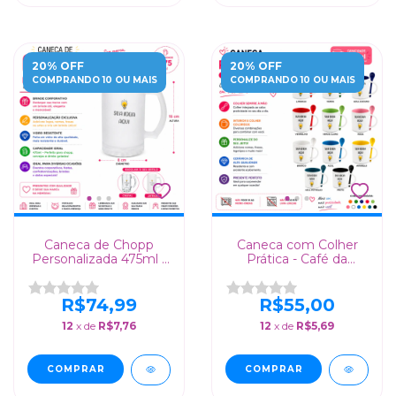
20% OFF
20% OFF
COMPRANDO 10 OU MAIS
COMPRANDO 10 OU MAIS
Caneca de Chopp
Caneca com Colher
Personalizada 475ml -
Prática - Café da
Presente Criativo para
Manhã Perfeito em 1
Clientes
Só Item!
R$74,99
R$55,00
12
x de
R$7,76
12
x de
R$5,69