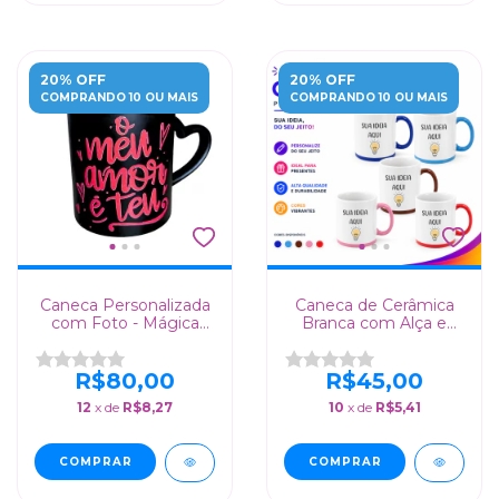
20% OFF
20% OFF
COMPRANDO 10 OU MAIS
COMPRANDO 10 OU MAIS
Caneca Personalizada
Caneca de Cerâmica
com Foto - Mágica
Branca com Alça e
que Surge com
Base Colorida
Bebida Quente!
R$80,00
R$45,00
12
x de
R$8,27
10
x de
R$5,41