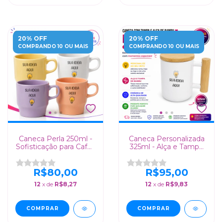
20% OFF
20% OFF
COMPRANDO 10 OU MAIS
COMPRANDO 10 OU MAIS
Caneca Perla 250ml -
Caneca Personalizada
Sofisticação para Cafés
325ml - Alça e Tampa
Especiais!
de Bambu, Design
Exclusivo!
R$80,00
R$95,00
12
x de
R$8,27
12
x de
R$9,83