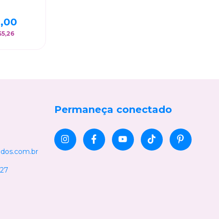
ados com
os
co/Perolado
,00
$5,26
Permaneça conectado
ados.com.br
 27