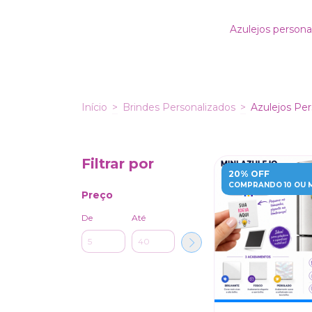
Azulejos persona
Início
>
Brindes Personalizados
>
Azulejos Per
Filtrar por
20% OFF
COMPRANDO 10 OU 
Preço
De
Até