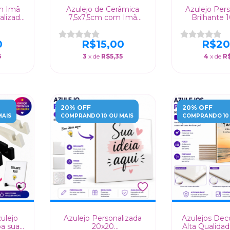
om Imã
Azulejo de Cerâmica
Azulejo Per
alizado
7,5x7,5cm com Imã
Brilhante
lado
Personalizado
Brilhante/Fos
Brilhante/Fosco/Perolado
0
R$15,00
R$20
6
3
x de
R$5,35
4
x de
R
20% OFF
20% OFF
MAIS
COMPRANDO 10 OU MAIS
COMPRANDO 10 
ulejo
Azulejo Personalizada
Azulejos Dec
ba sua
20x20
Alta Qualida