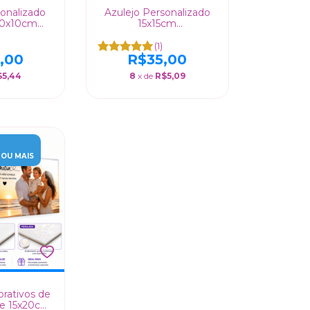
sonalizado
Azulejo Personalizado
 10x10cm
15x15cm
co/Perolado
Brilhante/Fosco/Perolado
(1)
,00
R$35,00
$5,44
8
x de
R$5,09
OU MAIS
orativos de
de 15x20cm