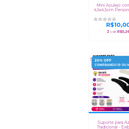
Mini Azulejo c
4,5x4,5cm Person
Brilhante/Pero
R$10,0
2
x de
R$5,2
20% OFF
COMPRANDO 10 OU 
Suporte para Az
Tradicional - Exi