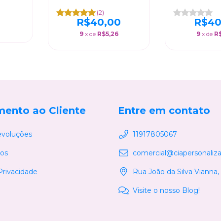
ância
Brilhante/Fosco/Perolado
Personaliz
Fot
(2)
Brilhante/Fos
R$40,00
R$40
9
x de
R$5,26
9
x de
R
mento ao Cliente
Entre em contato
evoluções
11917805067
os
comercial@ciapersonaliz
 Privacidade
Rua João da Silva Vianna,
Visite o nosso Blog!