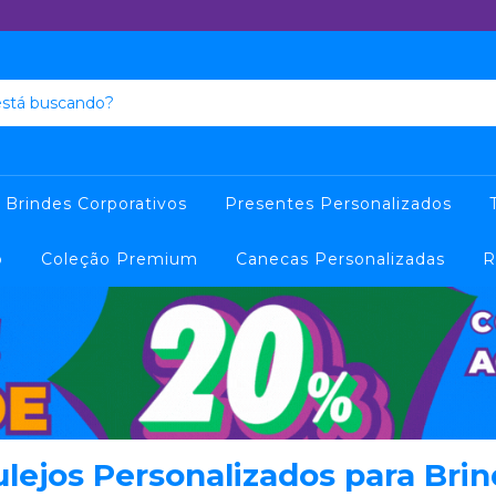
Brindes Corporativos
Presentes Personalizados
o
Coleção Premium
Canecas Personalizadas
R
lejos Personalizados para Bri